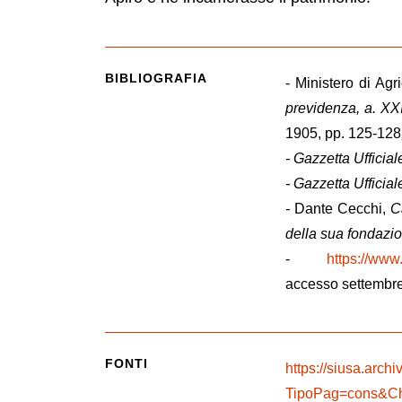
BIBLIOGRAFIA
- Ministero di Agr
previdenza, a. XX
1905, pp. 125-128
- Gazzetta Ufficial
- Gazzetta Ufficial
-
Dante Cecchi,
Ca
della sua fondazi
-
https://www
accesso settembr
FONTI
https://siusa.archiv
TipoPag=cons&Ch