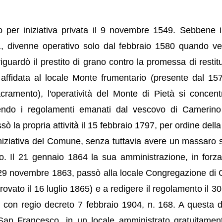
o per iniziativa privata il 9 novembre 1549. Sebbene i
551, divenne operativo solo dal febbraio 1580 quando v
e riguardò il prestito di grano contro la promessa di resti
 affidata al locale Monte frumentario (presente dal 15
acramento), l'operatività del Monte di Pietà si concent
endo i regolamenti emanati dal vescovo di Camerino
 la propria attività il 15 febbraio 1797, per ordine della
iniziativa del Comune, senza tuttavia avere un massaro s
. Il 21 gennaio 1864 la sua amministrazione, in forza
29 novembre 1863, passò alla locale Congregazione di C
ovato il 16 luglio 1865) e a redigere il regolamento il 30 
con regio decreto 7 febbraio 1904, n. 168. A questa da
an Francesco, in un locale amministrato gratuitamen