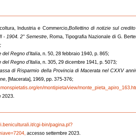
icoltura, Industria e Commercio,
Bollettino di notizie sul credito
II - 1904. 2° Semestre
, Roma, Tipografia Nazionale di G. Berte
;
e del Regno d'Italia
, n. 50, 28 febbraio 1940, p. 865;
e del Regno d'Italia
, n. 305, 29 dicembre 1941, p. 5073
;
ssa di Risparmio della Provincia di Macerata nel CXXV anni
one
, [Macerata], 1969, pp. 375-376;
.monspietatis.org/en/montipieta/view/monte_pieta_apiro_163.h
e 2023.
i.beniculturali.it/cgi-bin/pagina.pl?
iave=7204,
accesso settembre 2023.