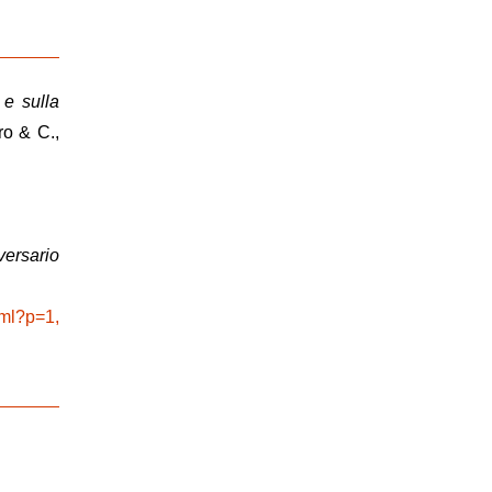
 e sulla
ro & C.,
versario
tml?p=1,