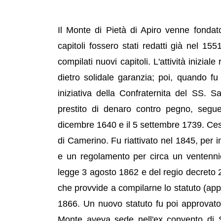
Il Monte di Pietà di Apiro venne fondat
capitoli fossero stati redatti già nel 1
compilati nuovi capitoli. L'attività inizial
dietro solidale garanzia; poi, quando fu
iniziativa della Confraternita del SS. S
prestito di denaro contro pegno, segu
dicembre 1640 e il 5 settembre 1739. Cessò
di Camerino. Fu riattivato nel 1845, per 
e un regolamento per circa un ventennio
legge 3 agosto 1862 e del regio decreto 
che provvide a compilarne lo statuto (appr
1866. Un nuovo statuto fu poi approvato 
Monte aveva sede nell'ex convento di S