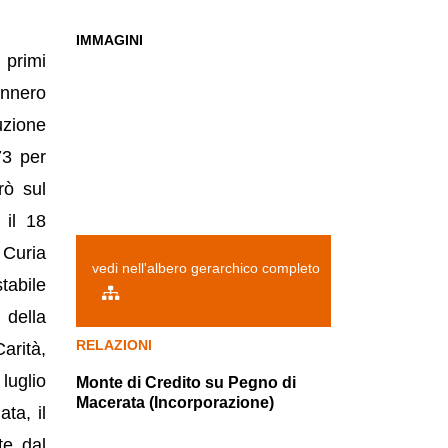
IMMAGINI
 primi
ennero
tuzione
73 per
rò sul
 il 18
 Curia
vedi nell'albero gerarchico completo
tabile
 della
RELAZIONI
arità,
luglio
Monte di Credito su Pegno di
Macerata (Incorporazione)
ta, il
te dal