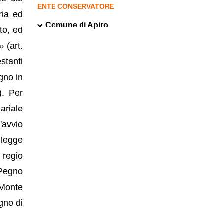
ENTE CONSERVATORE
ria ed
Comune di Apiro
ato, ed
 (art.
estanti
gno in
). Per
ariale
'avvio
 legge
 regio
 Pegno
 Monte
gno di