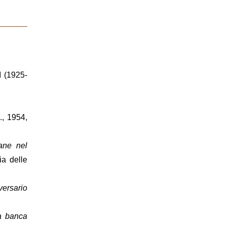
II (1925-
.e., 1954,
iane nel
ia delle
versario
la banca