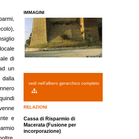
IMMAGINI
parmi,
colo),
siglio
locale
ale di
 ad un
 dalla
vedi nell'albero gerarchico completo
ennero
quindi
RELAZIONI
 venne
ante e
Cassa di Risparmio di
Macerata (Fusione per
parmio
incorporazione)
oltre,