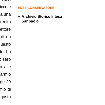
iccole
ENTE CONSERVATORE
ta una
Archivio Storico Intesa
Sanpaolo
redito
settore
 di un
questo
to. Lo
cisero
o alle
parmio
gge 29
mio di
agosto