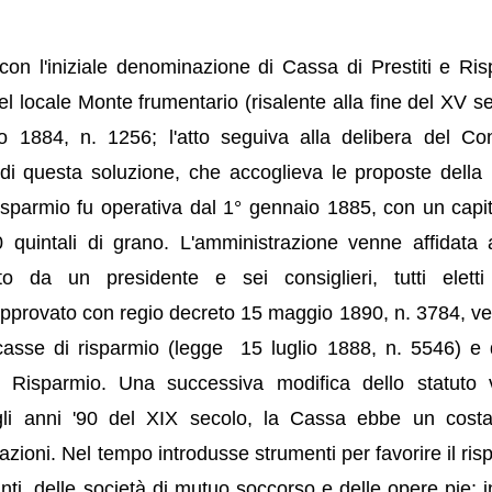
on l'iniziale denominazione di Cassa di Prestiti e Ris
del locale Monte frumentario (risalente alla fine del XV se
 1884, n. 1256; l'atto seguiva alla delibera del Con
 questa soluzione, che accoglieva le proposte della 
sparmio fu operativa dal 1° gennaio 1885, con un capit
30 quintali di grano. L'amministrazione venne affidata
o da un presidente e sei consiglieri, tutti eletti
approvato con regio decreto 15 maggio 1890, n. 3784, v
e casse di risparmio (legge 15 luglio 1888, n. 5546) e 
Risparmio. Una successiva modifica dello statuto
egli anni '90 del XIX secolo, la Cassa ebbe un cost
zioni. Nel tempo introdusse strumenti per favorire il ris
anti, delle società di mutuo soccorso e delle opere pie; in