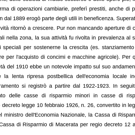
rma di operazioni cambiarie, preferì prestiti, anche di p
sin dal 1889 erogò parte degli utili in beneficenza. Supera
ratività ritornò a crescere. Pur non mancando aperture di c
iali nella zona, la sua attività fu rivolta in prevalenza al 
i speciali per sostenerne la crescita (es. stanziamento
ore per l'acquisto di concimi e macchine agricole). Per 
metà del 1910 ebbe un notevole impatto sul suo andamen
 la lenta ripresa postbellica dell'economia locale in
ioramento si registrò a partire dal 1922-1923. In seguit
nto delle casse di risparmio minori in casse di ris
o decreto legge 10 febbraio 1926, n. 26, convertito in le
l ministro dell'Economia Nazionale, la Cassa di Rispar
Cassa di Risparmio di Macerata per regio decreto 12 