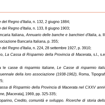
 del Regno d'Italia
, n. 132, 2 giugno 1884;
e del Regno d'Italia
, n. 133, 8 giugno 1903;
ncaria Italiana,
Annuario delle banche e banchieri d'Italia
, a. I
ociazione Bancaria Italiana, p. 355;
e del Regno d'Italia
, n. 224, 28 settembre 1927, p. 3910;
io,
La Cassa di Risparmio della Provincia di Macerata
, s.l., s
a le casse di risparmio italiane,
Le Casse di risparmio ital
uennale della loro associazione (1938-1962)
, Roma, Tipograf
5;
assa di Risparmio della Provincia di Macerata nel CXXV anni
one
, [Macerata], 1969, pp. 325-335;
pparino,
Credito, comunità e sviluppo. Ricerche di storia del