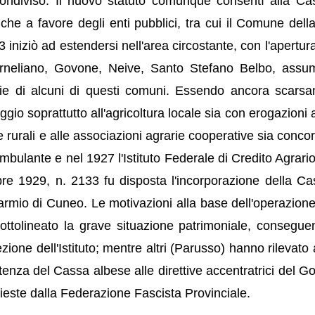
 condiviso. Il nuovo statuto comunque consentì alla Ca
he a favore degli enti pubblici, tra cui il Comune della 
 iniziò ad estendersi nell'area circostante, con l'apertur
Corneliano, Govone, Neive, Santo Stefano Belbo, ass
erie di alcuni di questi comuni. Essendo ancora scars
ggio soprattutto all'agricoltura locale sia con erogazioni 
sse rurali e alle associazioni agrarie cooperative sia conc
ambulante e nel 1927 l'Istituto Federale di Credito Agrario
e 1929, n. 2133 fu disposta l'incorporazione della Ca
rmio di Cuneo. Le motivazioni alla base dell'operazion
sottolineato la grave situazione patrimoniale, consegue
direzione dell'Istituto; mentre altri (Parusso) hanno rilevat
istenza del Cassa albese alle direttive accentratrici del G
chieste dalla Federazione Fascista Provinciale.