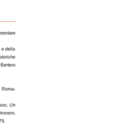
ementare
 e della
storiche
 Bertero
, Roma-
usso,
Un
Dronero,
79.