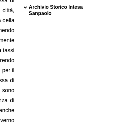
ssa di
Archivio Storico Intesa
città,
Sanpaolo
a della
umendo
amente
a tassi
orrendo
 per il
ssa di
e sono
nza di
o anche
overno