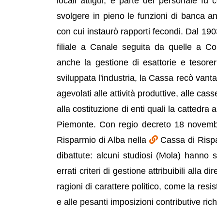
locali attigui, e parte del personale fu
svolgere in pieno le funzioni di banca anc
con cui instaurò rapporti fecondi. Dal 1903
filiale a Canale seguita da quelle a 
anche la gestione di esattorie e tesor
sviluppata l'industria, la Cassa recò vanta
agevolati alle attività produttive, alle ca
alla costituzione di enti quali la cattedra 
Piemonte. Con regio decreto 18 novembr
Risparmio di Alba nella
Cassa di Rispa
dibattute: alcuni studiosi (Mola) hanno 
errati criteri di gestione attribuibili alla 
ragioni di carattere politico, come la res
e alle pesanti imposizioni contributive ri