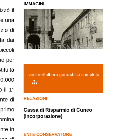
IMMAGINI
zzò il
re una
zio di
ta dai
iccoli
he per
ituita
vedi nell'albero gerarchico completo
10.000
 il 1°
RELAZIONI
nte di
 primo
Cassa di Risparmio di Cuneo
(Incorporazione)
nomina
nte in
ENTE CONSERVATORE