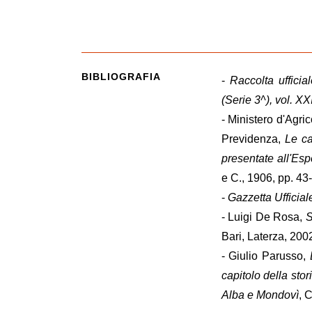
BIBLIOGRAFIA
-
Raccolta ufficia
(Serie 3^), vol. XX
- Ministero d'Agri
Previdenza,
Le ca
presentate all'Es
e C., 1906, pp. 43
-
Gazzetta Ufficial
- Luigi De Rosa,
S
Bari, Laterza, 200
- Giulio Parusso,
capitolo della sto
Alba e Mondovì
, 