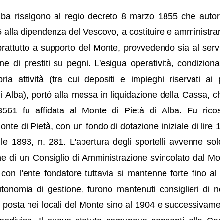
lba risalgono al regio decreto 8 marzo 1855 che autori
5 alla dipendenza del Vescovo, a costituire e amministra
oprattutto a supporto del Monte, provvedendo sia al servi
ne di prestiti su pegni. L'esigua operatività, condiziona
ria attività (tra cui depositi e impieghi riservati ai p
 di Alba), portò alla messa in liquidazione della Cassa, c
61 fu affidata al Monte di Pietà di Alba. Fu ricost
nte di Pietà, con un fondo di dotazione iniziale di lire 
le 1893, n. 281. L'apertura degli sportelli avvenne solo
e di un Consiglio di Amministrazione svincolato dal Mo
i con l'ente fondatore tuttavia si mantenne forte fino al
onomia di gestione, furono mantenuti consiglieri di 
u posta nei locali del Monte sino al 1904 e successivame