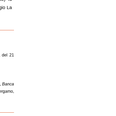
gio La
a del 21
),
Banca
ergamo,