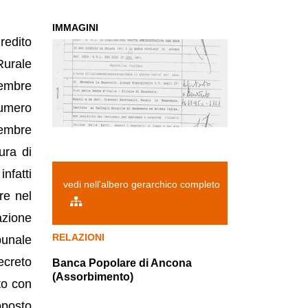
IMMAGINI
redito
Rurale
vembre
numero
cembre
ura di
nfatti
vedi nell'albero gerarchico completo
re nel
azione
RELAZIONI
bunale
ecreto
Banca Popolare di Ancona
(Assorbimento)
to con
oposto