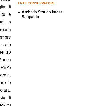
ENTE CONSERVATORE
lio di
Archivio Storico Intesa
ito le
Sanpaolo
ri. In
ropria
vembre
ecreto
del 10
 Banca
CCREA)
erale,
are le
Molara,
cio di
to) fu