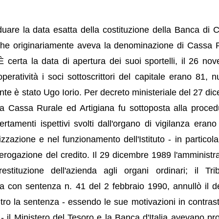
duare la data esatta della costituzione della Banca di C
che originariamente aveva la denominazione di Cassa 
 certa la data di apertura dei suoi sportelli, il 26 no
peratività i soci sottoscrittori del capitale erano 81, 
te è stato Ugo Iorio. Per decreto ministeriale del 27 di
la Cassa Rurale ed Artigiana fu sottoposta alla proced
tamenti ispettivi svolti dall'organo di vigilanza erano i
izzazione e nel funzionamento dell'Istituto - in particola
l'erogazione del credito. Il 29 dicembre 1989 l'amministr
estituzione dell'azienda agli organi ordinari; il Tri
 con sentenza n. 41 del 2 febbraio 1990, annullò il d
ontro la sentenza - essendo le sue motivazioni in contras
 - il Ministero del Tesoro e la Banca d'Italia avevano pr