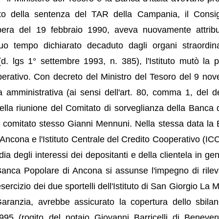
uito della sentenza del TAR della Campania, il Consig
bera del 19 febbraio 1990, aveva nuovamente attribu
suo tempo dichiarato decaduto dagli organi straordina
. lgs 1° settembre 1993, n. 385), l'Istituto mutò la p
erativo. Con decreto del Ministro del Tesoro del 9 no
 amministrativa (ai sensi dell'art. 80, comma 1, del d
Nella riunione del Comitato di sorveglianza della Banca 
 comitato stesso Gianni Mennuni. Nella stessa data la
Ancona e l'Istituto Centrale del Credito Cooperativo (I
 degli interessi dei depositanti e della clientela in gen
anca Popolare di Ancona si assunse l'impegno di rilev
'esercizio dei due sportelli dell'Istituto di San Giorgio La 
aranzia, avrebbe assicurato la copertura dello sbilan
95 (rogito del notaio Giovanni Barricelli di Beneven