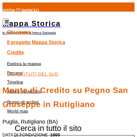
Mappa Storica
Chi siamo
le radici al plurale di Intesa Sanpaolo
Il progetto Mappa Storica
Credits
Esplora la mappa
Percorsi
GLI ISTITUTI DEL SUD
Timeline
Monte di Credito su Pegno San
Albero gerarchico
Scopri gli archivi
Giuseppe in Rutigliano
World map
Puglia, Rutigliano (BA)
Cerca in tutto il sito
DATA DI FONDAZIONE
1860