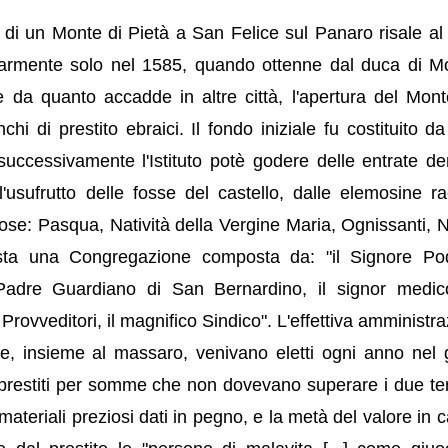
 di un Monte di Pietà a San Felice sul Panaro risale al
golarmente solo nel 1585, quando ottenne dal duca di 
e da quanto accadde in altre città, l'apertura del Mon
 di prestito ebraici. Il fondo iniziale fu costituito da t
 successivamente l'Istituto potè godere delle entrate der
ll'usufrutto delle fosse del castello, dalle elemosine ra
igiose: Pasqua, Natività della Vergine Maria, Ognissanti, 
sta una Congregazione composta da: "il Signore Po
Padre Guardiano di San Bernardino, il signor medic
ovveditori, il magnifico Sindico". L'effettiva amministra
he, insieme al massaro, venivano eletti ogni anno nel 
 prestiti per somme che non dovevano superare i due ter
 materiali preziosi dati in pegno, e la metà del valore in 