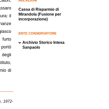
atori,
RELAZIONI
assaro
Cassa di Risparmio di
Mirandola (Fusione per
ra: il
incorporazione)
inanze
giasco
ENTE CONSERVATORE
 furto
Archivio Storico Intesa
 portò
Sanpaolo
 degli
ituto,
mio di
e, 1972-