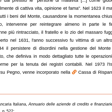
 dal prestito le "persone di malavita [...] come giuoc
lmente di cattiva vita, opinione et fama". Nel 1623 il m
 tutti i beni del Monte, causandone la momentanea chiusu
io, intervenne per reintegrare almeno in parte le f
enne più rintracciato, il fratello e lo zio del massaro fug
aperto nel 1631, l'anno successivo fu vittima di un altro
 il persistere di disordini nella gestione del Monte
, che definiva in modo dettagliato tutte le operazioni
e per la tenuta dei registri contabili. Nel 1973 l'Ist
 su Pegno, venne incorporato nella
Cassa di Rispar
ncaria Italiana,
Annuario delle aziende di credito e finanziari
 p. 522;