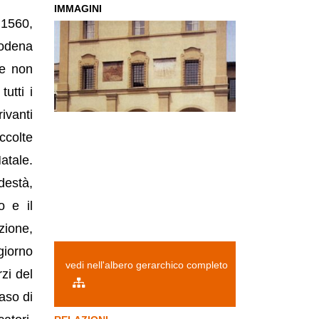
IMMAGINI
 1560,
Modena
te non
utti i
ivanti
ccolte
Natale.
destà,
o e il
zione,
giorno
vedi nell'albero gerarchico completo
zi del
caso di