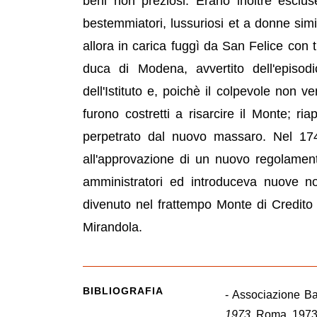
beni non preziosi. Erano inoltre escluse
bestemmiatori, lussuriosi et a donne simi
allora in carica fuggì da San Felice con
duca di Modena, avvertito dell'episod
dell'Istituto e, poichè il colpevole non v
furono costretti a risarcire il Monte; ri
perpetrato dal nuovo massaro. Nel 1744
all'approvazione di un nuovo regolamento
amministratori ed introduceva nuove norm
divenuto nel frattempo Monte di Credito
Mirandola.
BIBLIOGRAFIA
- Associazione Ba
1973
, Roma, 1973,