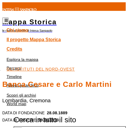
Mappa Storica
Chi siamo
le radici al plurale di Intesa Sanpaolo
Il progetto Mappa Storica
Credits
Esplora la mappa
Percorsi
GLI ISTITUTI DEL NORD-OVEST
Timeline
Banca Cesare e Carlo Martini
Albero gerarchico
Scopri gli archivi
Lombardia, Cremona
World map
DATA DI FONDAZIONE
28.08.1889
Cerca in tutto il sito
DATA DI FUSIONE
19.06.1913