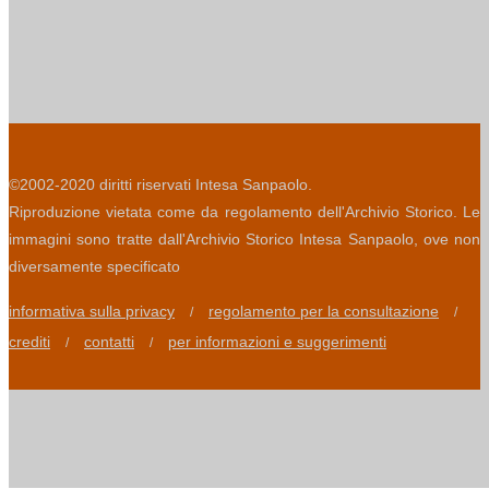
©2002-2020 diritti riservati Intesa Sanpaolo.
Riproduzione vietata come da regolamento dell'Archivio Storico. Le
immagini sono tratte dall'Archivio Storico Intesa Sanpaolo, ove non
diversamente specificato
informativa sulla privacy
regolamento per la consultazione
/
/
crediti
contatti
per informazioni e suggerimenti
/
/