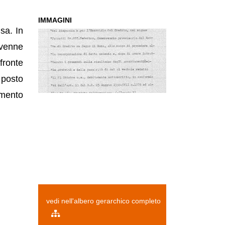
IMMAGINI
sa. In
 venne
fronte
 posto
amento
vedi nell'albero gerarchico completo