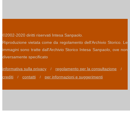
©2002-2020 diritti riservati Intesa Sanpaolo.
Riproduzione vietata come da regolamento dell'Archivio Storico. Le
immagini sono tratte dall'Archivio Storico Intesa Sanpaolo, ove non
diversamente specificato
informativa sulla privacy
regolamento per la consultazione
/
/
crediti
contatti
per informazioni e suggerimenti
/
/