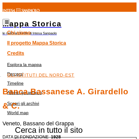
Mappa Storica
Chi siamo
le radici al plurale di Intesa Sanpaolo
Il progetto Mappa Storica
Credits
Esplora la mappa
Percorsi
GLI ISTITUTI DEL NORD-EST
Timeline
Banca Bassanese A. Girardello
Albero gerarchico
Scopri gli archivi
& C.
World map
Veneto, Bassano del Grappa
Cerca in tutto il sito
DATA DI FONDAZIONE
1928