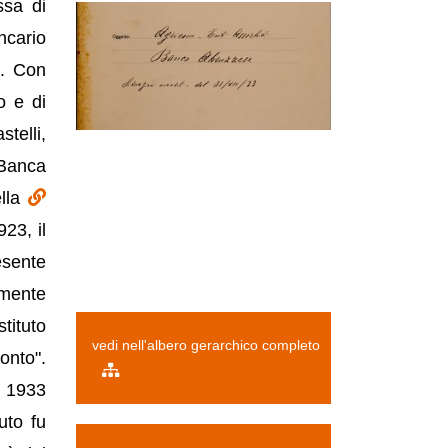
sa di
ncario
a. Con
o e di
telli,
Banca
ella
23, il
esente
lmente
tituto
vedi nell'albero gerarchico completo
onto".
l 1933
uto fu