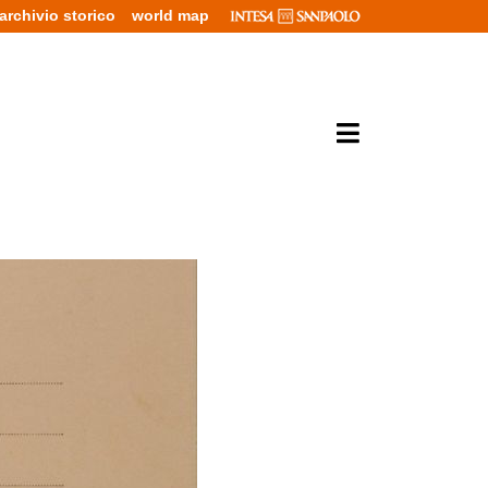
archivio storico
world map