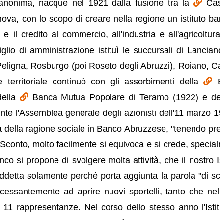
 anonima, nacque nel 1921 dalla fusione tra la
Cas
ova, con lo scopo di creare nella regione un istituto ba
e il credito al commercio, all'industria e all'agricoltur
lio di amministrazione istituì le succursali di Lancian
eligna, Rosburgo (poi Roseto degli Abruzzi), Roiano, Cas
 territoriale continuò con gli assorbimenti della
della
Banca Mutua Popolare di Teramo (1922) e d
te l'Assemblea generale degli azionisti dell'11 marzo 19
ica della ragione sociale in Banco Abruzzese, "tenendo pr
i Sconto, molto facilmente si equivoca e si crede, specia
co si propone di svolgere molta attività, che il nostro Is
detta solamente perché porta aggiunta la parola "di sc
ncessantemente ad aprire nuovi sportelli, tanto che ne
11 rappresentanze. Nel corso dello stesso anno l'Istit