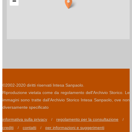
−
©2002-2020 diritti riservati Intesa Sanpaolo.
Riproduzione vietata come da regolamento dell'Archivio Storico. Le
immagini sono tratte dall'Archivio Storico Intesa Sanpaolo, ove non
diversamente specificato
informativa sulla privacy
regolamento per la consultazione
/
/
crediti
contatti
per informazioni e suggerimenti
/
/