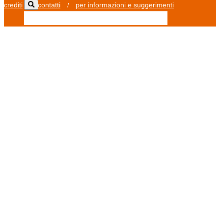
crediti
contatti
per informazioni e suggerimenti
/
/