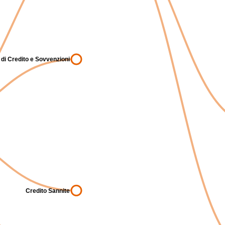
di Credito e Sovvenzioni
Credito Sannite