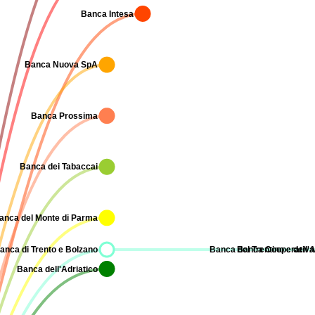
Banca Intesa
Banca Nuova SpA
Banca Prossima
Banca dei Tabaccai
anca del Monte di Parma
anca di Trento e Bolzano
Banca del Trentino e dell'
Banca Cooperativa 
Banca dell'Adriatico