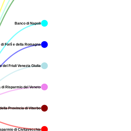
Banco di Napoli
di Forlì e della Romagna
del Friuli Venezia Giulia
 di Risparmio del Veneto
ella Provincia di Viterbo
sparmio di Civitavecchia