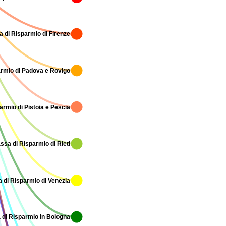
 di Risparmio di Firenze
rmio di Padova e Rovigo
armio di Pistoia e Pescia
ssa di Risparmio di Rieti
 di Risparmio di Venezia
 di Risparmio in Bologna