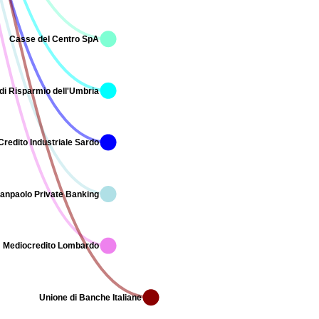
Casse del Centro SpA
di Risparmio dell'Umbria
Credito Industriale Sardo
Sanpaolo Private Banking
Mediocredito Lombardo
Unione di Banche Italiane