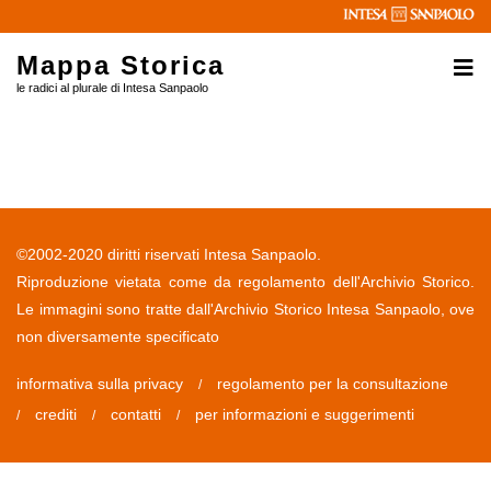
$
Mappa Storica
le radici al plurale di Intesa Sanpaolo
©2002-2020 diritti riservati Intesa Sanpaolo.
Riproduzione vietata come da regolamento dell'Archivio Storico.
Le immagini sono tratte dall'Archivio Storico Intesa Sanpaolo, ove
non diversamente specificato
informativa sulla privacy
regolamento per la consultazione
/
crediti
contatti
per informazioni e suggerimenti
/
/
/