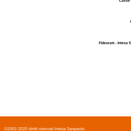
Casse 
Fideuram - Intesa 
©2002-2020 diritti riservati Intesa Sanpaolo.