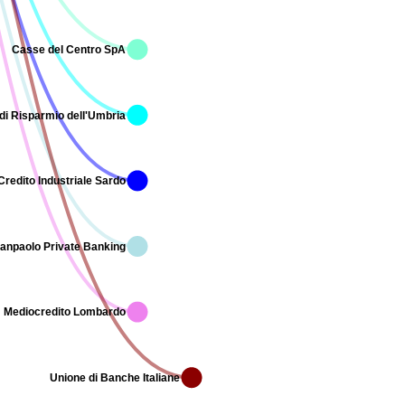
Casse del Centro SpA
di Risparmio dell'Umbria
Credito Industriale Sardo
Sanpaolo Private Banking
Mediocredito Lombardo
Unione di Banche Italiane