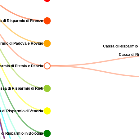
 di Risparmio di Firenze
rmio di Padova e Rovigo
Cassa di Risparmio d
Cassa di R
armio di Pistoia e Pescia
ssa di Risparmio di Rieti
 di Risparmio di Venezia
 di Risparmio in Bologna