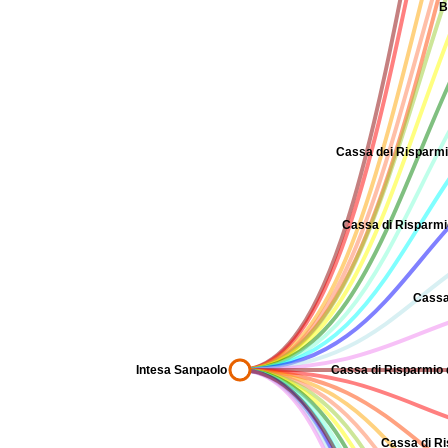
B
Cassa dei Risparmi 
Cassa di Risparmio 
Cassa
Intesa Sanpaolo
Cassa di Risparmio d
Cassa di Ri