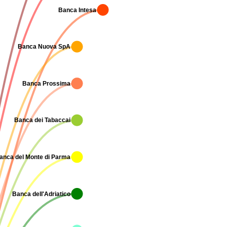
Banca Intesa
Banca Nuova SpA
Banca Prossima
Banca dei Tabaccai
anca del Monte di Parma
Banca dell'Adriatico