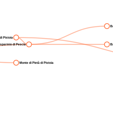
B
i Pistoia
isparmio di Pescia
B
Monte di Pietà di Pistoia