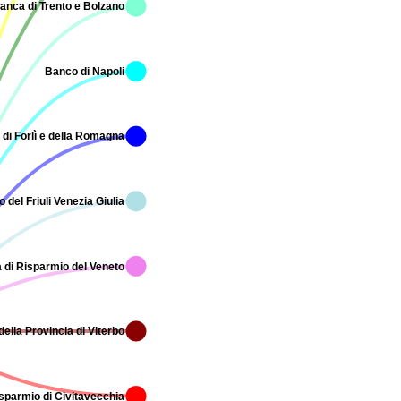
anca di Trento e Bolzano
Banco di Napoli
di Forlì e della Romagna
del Friuli Venezia Giulia
 di Risparmio del Veneto
ella Provincia di Viterbo
sparmio di Civitavecchia