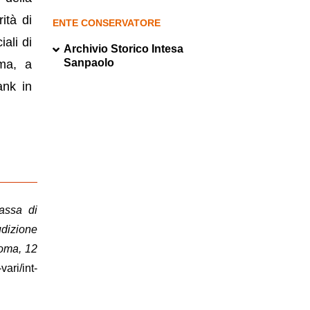
ità di
ENTE CONSERVATORE
ali di
Archivio Storico Intesa
Sanpaolo
oma, a
ank in
assa di
udizione
Roma, 12
vari/int-