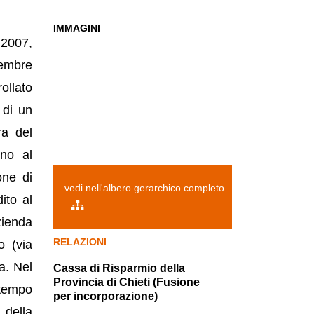
IMMAGINI
 2007,
cembre
rollato
 di un
ra del
ino al
one di
vedi nell'albero gerarchico completo
ito al
zienda
RELAZIONI
o (via
a. Nel
Cassa di Risparmio della
Provincia di Chieti (Fusione
ntempo
per incorporazione)
 della