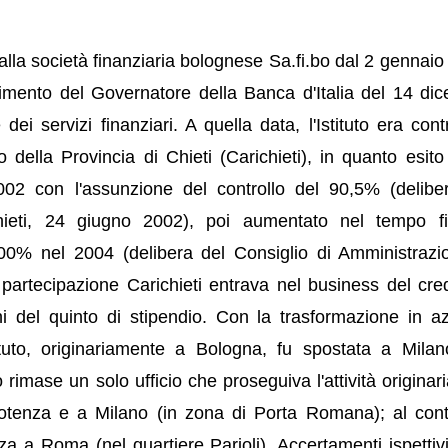
la società finanziaria bolognese Sa.fi.bo dal 2 gennaio
imento del Governatore della Banca d'Italia del 14 di
 dei servizi finanziari. A quella data, l'Istituto era cont
della Provincia di Chieti (Carichieti), in quanto esito
2002 con l'assunzione del controllo del 90,5% (delibe
chieti, 24 giugno 2002), poi aumentato nel tempo f
100% nel 2004 (delibera del Consiglio di Amministrazi
artecipazione Carichieti entrava nel business del cred
i del quinto di stipendio. Con la trasformazione in a
tituto, originariamente a Bologna, fu spostata a Milan
imase un solo ufficio che proseguiva l'attività originari
Potenza e a Milano (in zona di Porta Romana); al co
a a Roma (nel quartiere Parioli). Accertamenti ispettivi