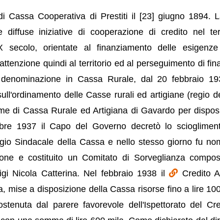
i Cassa Cooperativa di Prestiti il [23] giugno 1894. 
diffuse iniziative di cooperazione di credito nel terr
X secolo, orientate al finanziamento delle esigenze
attenzione quindi al territorio ed al perseguimento di fina
denominazione in Cassa Rurale, dal 20 febbraio 19
sull'ordinamento delle Casse rurali ed artigiane (regio d
me di Cassa Rurale ed Artigiana di Gavardo per dispos
cembre 1937 il Capo del Governo decretò lo scioglimen
egio Sindacale della Cassa e nello stesso giorno fu no
one e costituito un Comitato di Sorveglianza compo
gi Nicola Catterina. Nel febbraio 1938 il
Credito A
ia, mise a disposizione della Cassa risorse fino a lire 100
tenuta dal parere favorevole dell'Ispettorato del Cre