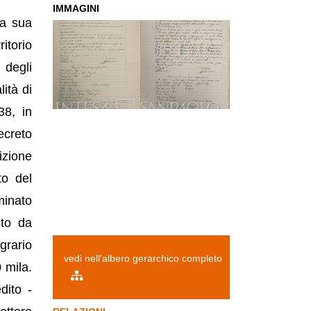
IMMAGINI
La sua
itorio
 degli
lità di
38, in
ecreto
izione
to del
minato
sto da
grario
vedi nell'albero gerarchico completo
 mila.
dito -