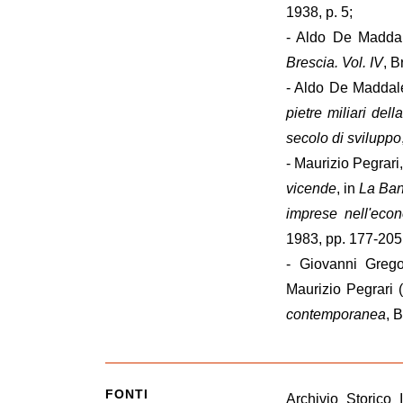
1938, p. 5;
- Aldo De Madda
Brescia. Vol. IV
, B
- Aldo De Madda
pietre miliari del
secolo di sviluppo
- Maurizio Pegrari
vicende
, in
La Ban
imprese nell'eco
1983, pp. 177-205
- Giovanni Grego
Maurizio Pegrari 
contemporanea
, 
FONTI
Archivio Storico