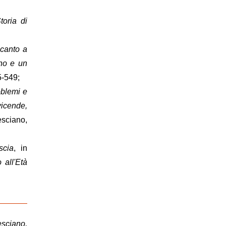
oria di
ccanto a
no e un
5-549;
oblemi e
vicende,
esciano,
scia
, in
 all'Età
esciano,