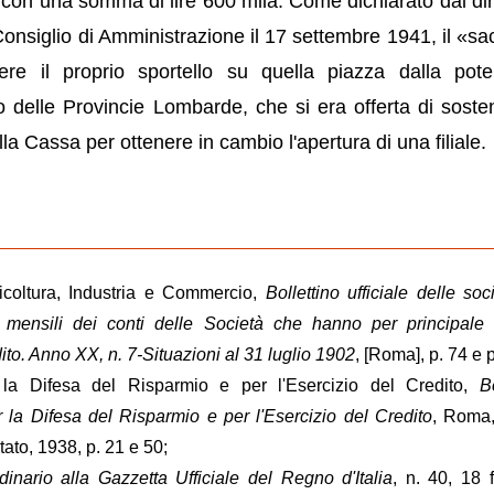
 con una somma di lire 600 mila. Come dichiarato dal dir
onsiglio di Amministrazione il 17 settembre 1941, il «sacr
ere il proprio sportello su quella piazza dalla pote
 delle Provincie Lombarde, che si era offerta di sosten
la Cassa per ottenere in cambio l'apertura di una filiale.
ricoltura, Industria e Commercio,
Bollettino ufficiale delle soc
i mensili dei conti delle Società che hanno per principale
dito. Anno XX, n. 7-Situazioni al 31 luglio 1902
, [Roma], p. 74 e p
r la Difesa del Risparmio e per l'Esercizio del Credito,
Bo
er la Difesa del Risparmio e per l'Esercizio del Credito
, Roma, 
tato, 1938, p. 21 e 50;
inario alla Gazzetta Ufficiale del Regno d'Italia
, n. 40, 18 