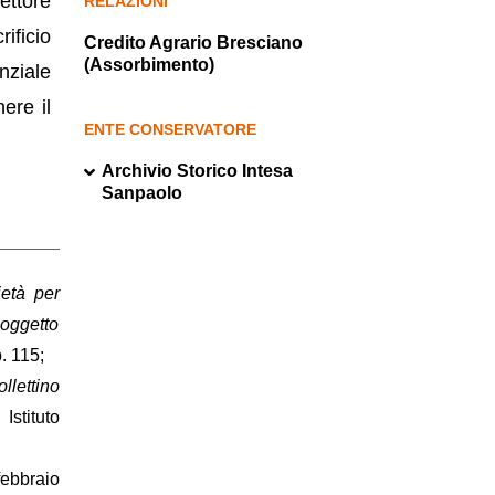
ettore
RELAZIONI
ificio
Credito Agrario Bresciano
(Assorbimento)
nziale
ere il
ENTE CONSERVATORE
Archivio Storico Intesa
Sanpaolo
ietà per
 oggetto
. 115;
llettino
Istituto
febbraio