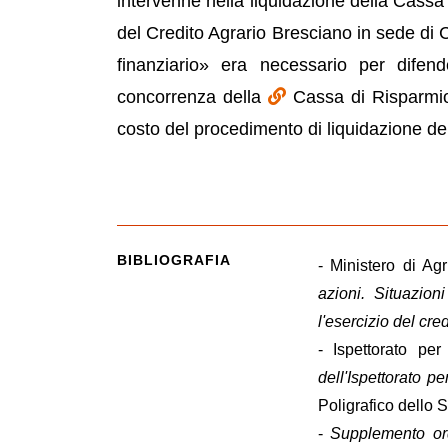
intervenne nella liquidazione della Cassa
del Credito Agrario Bresciano in sede di C
finanziario» era necessario per difend
concorrenza della
Cassa di Risparmio
costo del procedimento di liquidazione del
BIBLIOGRAFIA
- Ministero di Ag
azioni. Situazion
l'esercizio del cre
- Ispettorato pe
dell'Ispettorato p
Poligrafico dello S
-
Supplemento ord