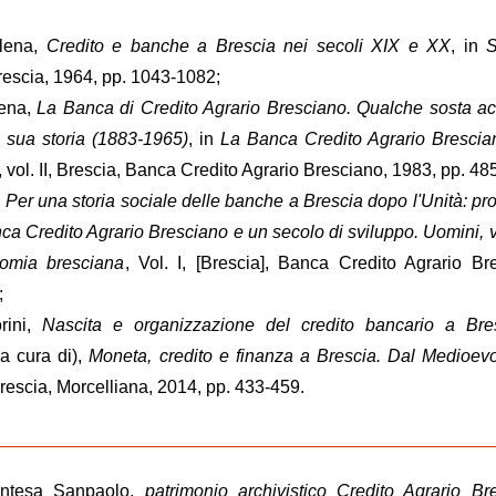
lena,
Credito e banche a Brescia nei secoli XIX e XX
, in
St
rescia, 1964, pp. 1043-1082;
lena,
La Banca di Credito Agrario Bresciano. Qualche sosta a
la sua storia (1883-1965)
, in
La Banca Credito Agrario Brescia
, vol. II, Brescia, Banca Credito Agrario Bresciano, 1983, pp. 48
,
Per una storia sociale delle banche a Brescia dopo l'Unità: pr
ca Credito Agrario Bresciano e un secolo di sviluppo. Uomini, 
nomia bresciana
, Vol. I, [Brescia], Banca Credito Agrario Br
;
rini,
Nascita e organizzazione del credito bancario a Bre
(a cura di),
Moneta, credito e finanza a Brescia. Dal Medioevo
Brescia, Morcelliana, 2014, pp. 433-459.
 Intesa Sanpaolo,
patrimonio archivistico Credito Agrario Br