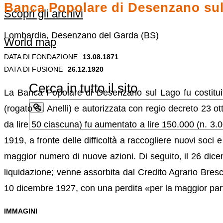
Banca Popolare di Desenzano su
Scopri gli archivi
Lombardia, Desenzano del Garda (BS)
World map
DATA DI FONDAZIONE
13.08.1871
DATA DI FUSIONE
26.12.1920
Cerca in tutto il sito
La Banca Popolare di Desenzano sul Lago fu costituit
(rogato G. Anelli) e autorizzata con regio decreto 23 ot
da lire 50 ciascuna) fu aumentato a lire 150.000 (n. 3.0
1919, a fronte delle difficoltà a raccogliere nuovi soci
maggior numero di nuove azioni. Di seguito, il 26 dice
liquidazione; venne assorbita dal Credito Agrario Bresci
10 dicembre 1927, con una perdita «per la maggior parte d
IMMAGINI