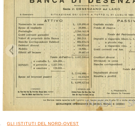
Credits
Esplora la mappa
Percorsi
Timeline
Albero gerarchico
GLI ISTITUTI DEL NORD-OVEST